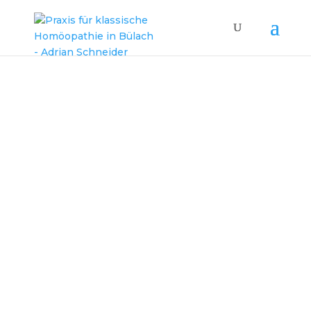
Adrian Schneider
Praxis für klassische
Homöopathie im Zürcher
Unterland
Individuell – Sicher – Nachhaltig
Über 20 Jahre