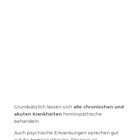
Homöopathie ist für jedes Alter geeignet. Ob
Säuglinge, Kinder, Schwangere, Erwachsene
oder Senioren
– alle profitieren von einer
sicheren, sanften und ganzheitlichen
Behandlung.
Grundsätzlich lassen sich
alle chronischen und
akuten Krankheiten
homöopathische
behandeln.
Auch psychische Erkrankungen sprechen gut